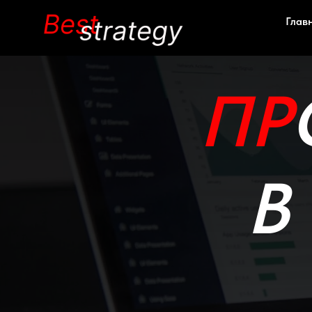
Глав
ПР
В