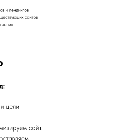
ов и лендингов
уществующих сайтов
траниц
ю
д:
и цели.
мизируем сайт.
доставляем