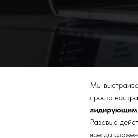
Мы выстраива
просто настр
лидирующим 
Разовые действ
всегда слажен