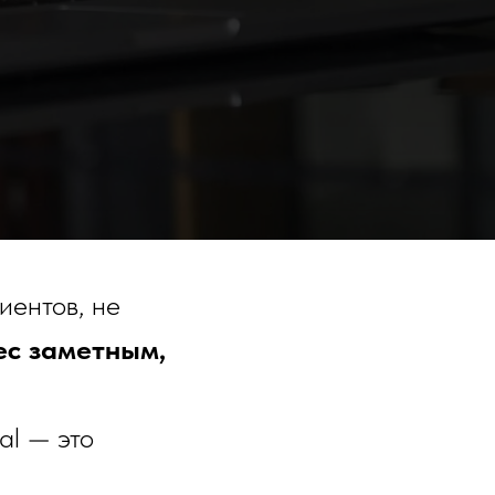
иентов, не
ес заметным,
al — это