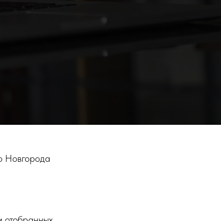
го Новгорода
и отобранных