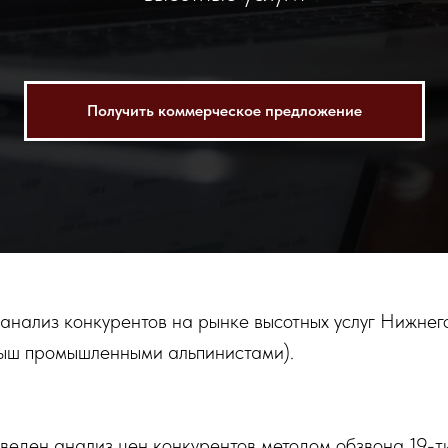
Получить коммерческое предложение
 анализ конкурентов на рынке высотных услуг Нижне
крыш промышленными альпинистами).
веден анализ цен конкурентов методом обзвона 19-т