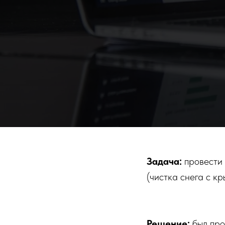
Задача:
провести
(чистка снега с 
Решение:
был про