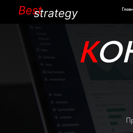
Глав
К
О
Пр